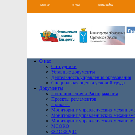
главная
e-mail
карта сайта
О нас
Сотрудники
Уставные документы
Деятельность управления образования
Специальная оценка условий труда
Документы
Постановления и Распоряжения
Проекты регламентов
Приказы
Мониторинг управленческих механизм
Мониторинг управленческих механизм
Мониторинг управленческих механизм
МСОКО
ФИС ФРДО