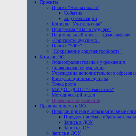
Проекты
Проект "Новая школа"
События
Ход реализации
Конкурс "Учитель года"
Программа "Шаг в будущее"
Национальный проект «Демография»
«Горизонты будущего»
Проект "500+"
"Сокращение документооборота"
Каталог ОО
Общеобразовательные учреждения
Дошкольные учреждения
Учреждения дополнительного образова
Консультационные центры
Точка роста
МУ ДО "ДООЦ "Цементник"
Методический отдел
Профсоюз образования
Правила приема в ОО
Порядок приема в образовательные орг
Порядок приема в образовательны
Запись в ДОУ
Запись в ОУ
Запись в ДОУ