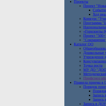
Проекты
Проект "Нова
Событи
Ход реа
Конкурс "Учи
Программа "Ш
Национальны
«Горизонты б
Проект "500+
"Сокращение 
Каталог ОО
Общеобразов
Дошкольные 
Учреждения д
Консультаци
Точка роста
МУ ДО "ДОО
Методический
Профсоюз обр
Правила приема в
Порядок прие
Порядок
Запись 
Запись 
Запись в ДОУ