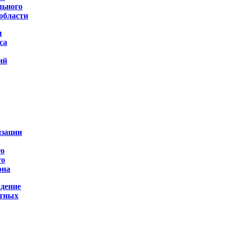
льного
области
я
са
ий
изации
го
го
она
дение
ртных