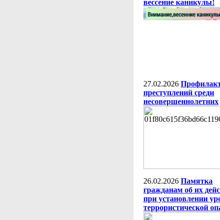
вессение каникулы!
27.02.2026
Профилак
преступлений среди
несовершеннолетних
26.02.2026
Памятка
гражданам об их дей
при установлении ур
террористической оп