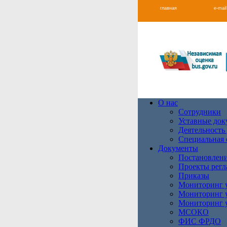
главная
e-mail
О нас
Сотрудники
Уставные до
Деятельность
Специальная 
Документы
Постановлени
Проекты регл
Приказы
Мониторинг у
Мониторинг у
Мониторинг у
МСОКО
ФИС ФРДО