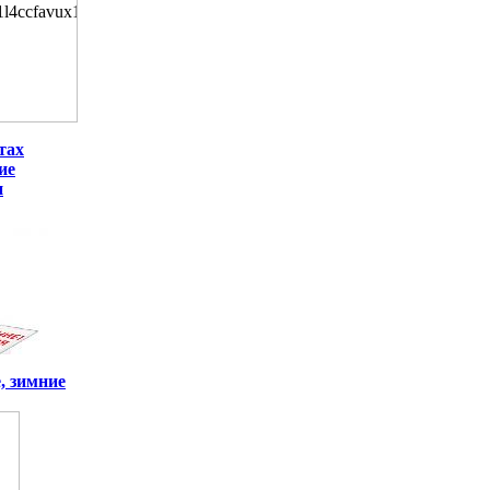
тах
ие
и
, зимние