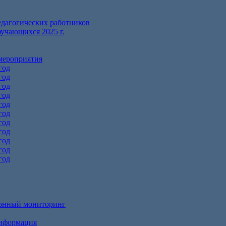
едагогических работников
бучающихся 2025 г.
мероприятия
год
год
год
год
год
год
год
год
год
год
год
онный мониторинг
информация