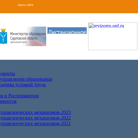
карта сайта
кументы
 управления образования
оценка условий труда
я и Распоряжения
аментов
правленческих механизмов-2023
правленческих механизмов-2022
правленческих механизмов-2021