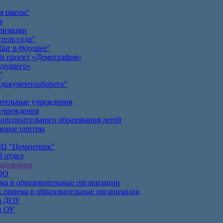
я школа"
я
лизации
тель года"
аг в будущее"
й проект «Демография»
удущего»
"
документооборота"
ательные учреждения
учреждения
ополнительного образования детей
онные центры
Ц "Цементник"
 отдел
азования
 ОО
ма в образовательные организации
 приема в образовательные организации
в ДОУ
в ОУ