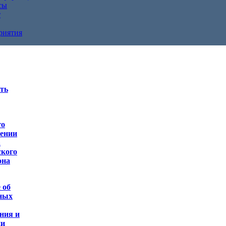
сы
т
риятия
ть
го
лении
а
ского
она
 об
ьных
ния и
ии