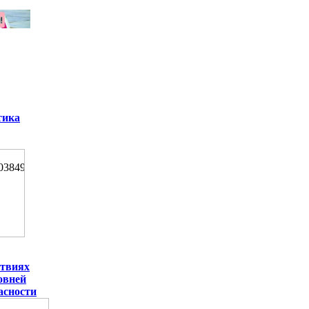
тика
ствиях
овней
асности