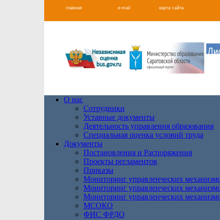
главная
e-mail
карта сайта
О нас
Сотрудники
Уставные документы
Деятельность управления образования
Специальная оценка условий труда
Документы
Постановления и Распоряжения
Проекты регламентов
Приказы
Мониторинг управленческих механизм
Мониторинг управленческих механизм
Мониторинг управленческих механизм
МСОКО
ФИС ФРДО