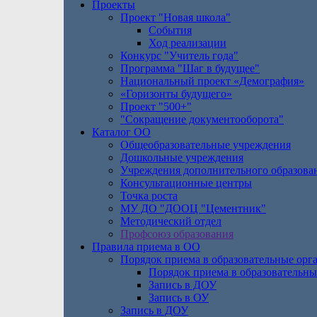
Проекты
Проект "Новая школа"
События
Ход реализации
Конкурс "Учитель года"
Программа "Шаг в будущее"
Национальный проект «Демография»
«Горизонты будущего»
Проект "500+"
"Сокращение документооборота"
Каталог ОО
Общеобразовательные учреждения
Дошкольные учреждения
Учреждения дополнительного образова
Консультационные центры
Точка роста
МУ ДО "ДООЦ "Цементник"
Методический отдел
Профсоюз образования
Правила приема в ОО
Порядок приема в образовательные орг
Порядок приема в образовательны
Запись в ДОУ
Запись в ОУ
Запись в ДОУ