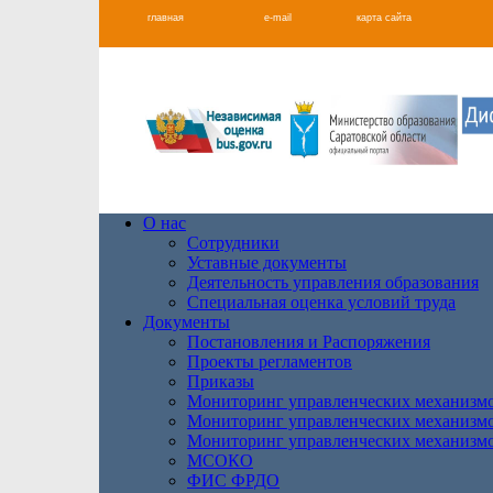
главная
e-mail
карта сайта
О нас
Сотрудники
Уставные документы
Деятельность управления образования
Специальная оценка условий труда
Документы
Постановления и Распоряжения
Проекты регламентов
Приказы
Мониторинг управленческих механизм
Мониторинг управленческих механизм
Мониторинг управленческих механизм
МСОКО
ФИС ФРДО