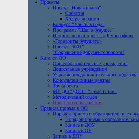
Проекты
Проект "Новая школа"
События
Ход реализации
Конкурс "Учитель года"
Программа "Шаг в будущее"
Национальный проект «Демография»
«Горизонты будущего»
Проект "500+"
"Сокращение документооборота"
Каталог ОО
Общеобразовательные учреждения
Дошкольные учреждения
Учреждения дополнительного образова
Консультационные центры
Точка роста
МУ ДО "ДООЦ "Цементник"
Методический отдел
Профсоюз образования
Правила приема в ОО
Порядок приема в образовательные орг
Порядок приема в образовательны
Запись в ДОУ
Запись в ОУ
Запись в ДОУ