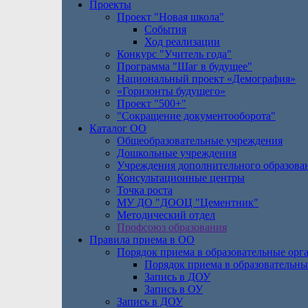
Проекты
Проект "Новая школа"
События
Ход реализации
Конкурс "Учитель года"
Программа "Шаг в будущее"
Национальный проект «Демография»
«Горизонты будущего»
Проект "500+"
"Сокращение документооборота"
Каталог ОО
Общеобразовательные учреждения
Дошкольные учреждения
Учреждения дополнительного образова
Консультационные центры
Точка роста
МУ ДО "ДООЦ "Цементник"
Методический отдел
Профсоюз образования
Правила приема в ОО
Порядок приема в образовательные орг
Порядок приема в образовательны
Запись в ДОУ
Запись в ОУ
Запись в ДОУ