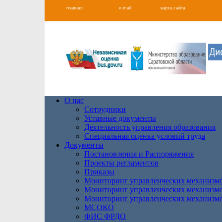
главная
e-mail
карта сайта
О нас
Сотрудники
Уставные документы
Деятельность управления образования
Специальная оценка условий труда
Документы
Постановления и Распоряжения
Проекты регламентов
Приказы
Мониторинг управленческих механизм
Мониторинг управленческих механизм
Мониторинг управленческих механизм
МСОКО
ФИС ФРДО